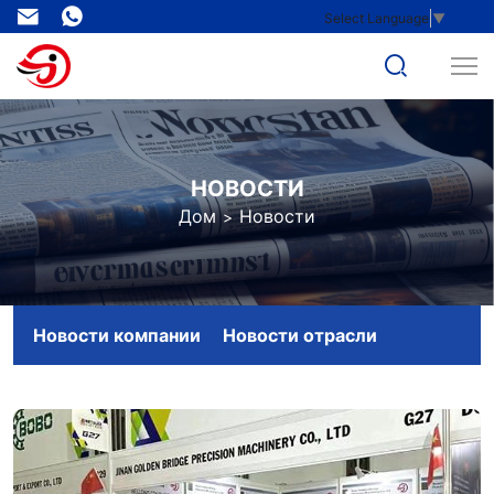
Новости
Select Language
▼
о
Золотом
мосте
в
НОВОСТИ
Шаньдуне
Дом
Новости
Новости компании
Новости отрасли